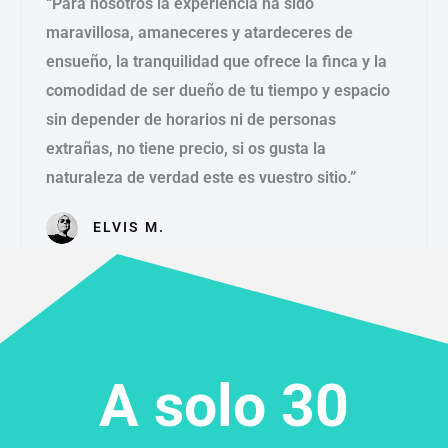
“Para nosotros la experiencia ha sido
l
maravillosa, amaneceres y atardeceres de
o
ensueño, la tranquilidad que ofrece la finca y la
r
comodidad de ser dueño de tu tiempo y espacio
a
d
sin depender de horarios ni de personas
o
extrañas, no tiene precio, si os gusta la
c
naturaleza de verdad este es vuestro sitio.”
o
n
ELVIS M.
5
d
e
5
A solo 30