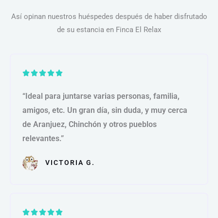
Así opinan nuestros huéspedes después de haber disfrutado
de su estancia en Finca El Relax
V





a
“Ideal para juntarse varias personas, familia,
l
amigos, etc. Un gran día, sin duda, y muy cerca
o
de Aranjuez, Chinchón y otros pueblos
r
relevantes.”
a
d
VICTORIA G.
o
c
o
n
V





5