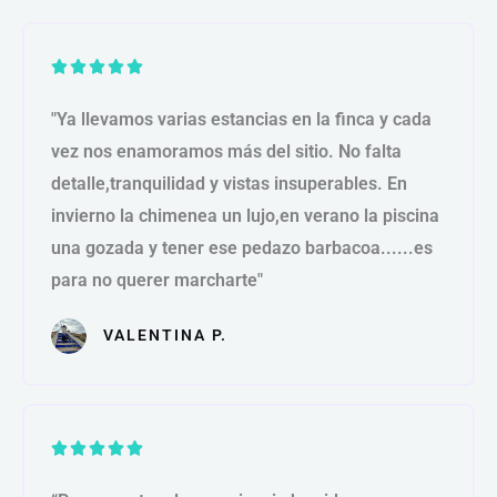
l
o
V





r
a
a
"Ya llevamos varias estancias en la finca y cada
l
d
vez nos enamoramos más del sitio. No falta
o
o
detalle,tranquilidad y vistas insuperables. En
r
c
invierno la chimenea un lujo,en verano la piscina
o
a
n
d
una gozada y tener ese pedazo barbacoa......es
4
o
para no querer marcharte"
.
c
5
VALENTINA P.
o
d
n
e
5
5
d
V





e
a
5