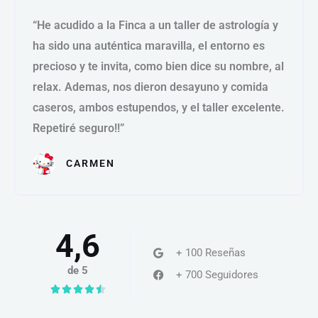
a
d
“He acudido a la Finca a un taller de astrología y
l
e
ha sido una auténtica maravilla, el entorno es
o
5
precioso y te invita, como bien dice su nombre, al
r
relax. Ademas, nos dieron desayuno y comida
a
d
caseros, ambos estupendos, y el taller excelente.
o
Repetiré seguro!!”
c
CARMEN
o
n
5
d
4,6
e
+ 100 Reseñas
5
de 5
+ 700 Seguidores
V





a