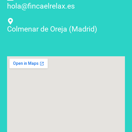
hola@fincaelrelax.es
i
ó
n
Colmenar de Oreja (Madrid)
*