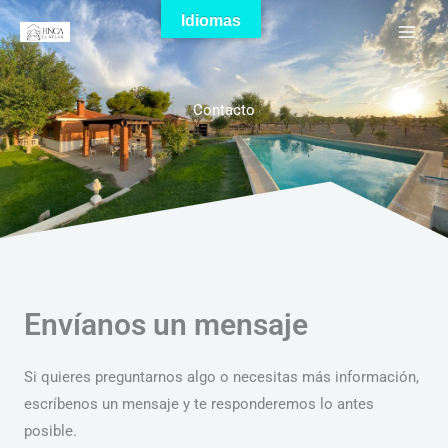
Ir
Idiomas
al
contenido
Contacto
Envíanos un mensaje
Si quieres preguntarnos algo o necesitas más información,
escríbenos un mensaje y te responderemos lo antes
posible.